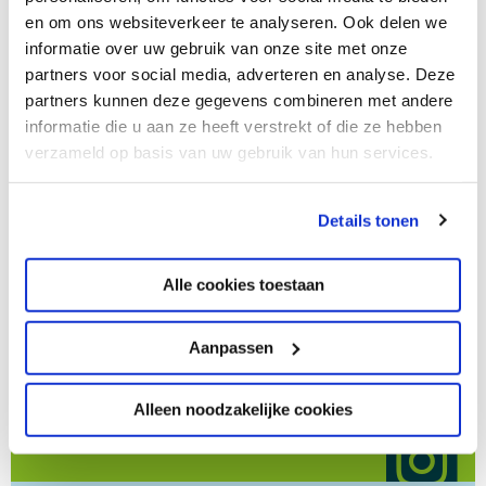
menu
Wij helpen je graag!
en om ons websiteverkeer te analyseren. Ook delen we
informatie over uw gebruik van onze site met onze
Geen antwoord gevonden op je vraag? Zo kun je
partners voor social media, adverteren en analyse. Deze
contact opnemen
partners kunnen deze gegevens combineren met andere
informatie die u aan ze heeft verstrekt of die ze hebben
verzameld op basis van uw gebruik van hun services.
algemeen@titusbrandsma-velp.nl
Details tonen
Stel je vraag per mail
Alle cookies toestaan
Aanpassen
@titusbrandsmacollege
Stel je vraag via Instagram
Alleen noodzakelijke cookies