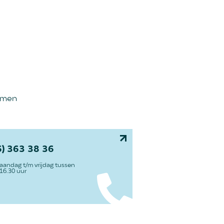
emen
6) 363 38 36
aandag t/m vrijdag tussen
 16.30 uur