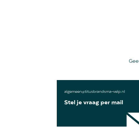
Gee
algemeen@titusbrandsma-velp.nl
Stel je vraag per mail