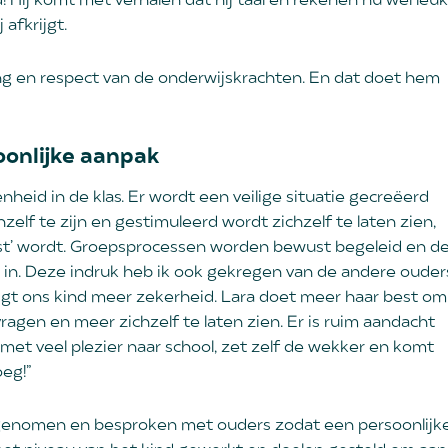
ld! Hij komt met verhalen dat hij taal en rekenen nu wél leuk
 afkrijgt.
ring en respect van de onderwijskrachten. En dat doet hem
oonlijke aanpak
nheid in de klas. Er wordt een veilige situatie gecreëerd
hzelf te zijn en gestimuleerd wordt zichzelf te laten zien,
st’ wordt. Groepsprocessen worden bewust begeleid en d
t in. Deze indruk heb ik ook gekregen van de andere ouder
ijgt ons kind meer zekerheid. Lara doet meer haar best om
vragen en meer zichzelf te laten zien. Er is ruim aandacht
t met veel plezier naar school, zet zelf de wekker en komt
oeg!”
fgenomen en besproken met ouders zodat een persoonlijk