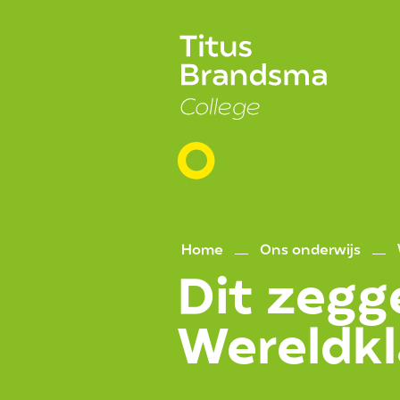
en
naar
de
inhoud
gaan
Home
Ons onderwijs
Dit zegg
Wereldkl