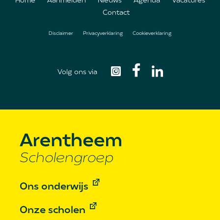
Home
Aanmelden
Nieuws
Agenda
Vacatures
Contact
Footer
Disclaimer
Privacyverklaring
Cookieverklaring
menu
Volg ons via
Ons onderwijs
Onze scholen