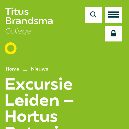
en
naar
de
inhoud
gaan
Home
Nieuws
Excursie
Leiden –
Hortus