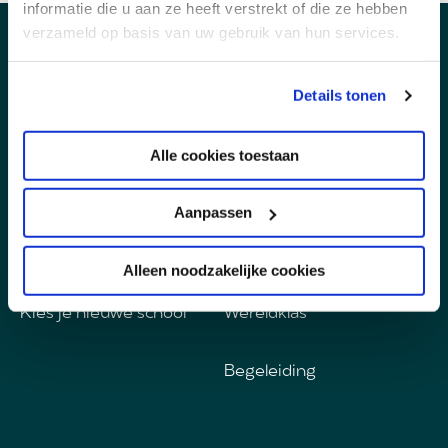
informatie die u aan ze heeft verstrekt of die ze hebben
verzameld op basis van uw gebruik van hun services.
Groep 8
Ons onderwijs
Details tonen
Kennismaken
Havo
Alle cookies toestaan
Minilessen
Mavo
Aanpassen
Open dag
Wereldvakken
Alleen noodzakelijke cookies
Kies je nieuwe school
Wereldklas
Begeleiding